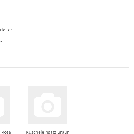
leiter
€
*
z Rosa
Kuscheleinsatz Braun